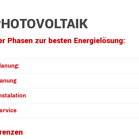
PHOTOVOLTAIK
ier Phasen zur besten Energielösung:
Planung:
lanung
nstalation
Service
renzen